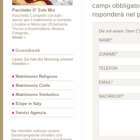
campi obbligator
Pacchetto O' Sole Mio
risponderà nel 
Pacchetto Completo con tutti i
servizi per il matrimonio a Sorrento.
Location e Menu per 20 persone,
Trucco e Acconciatura, Musica,
Die mit einem Stern (*
Fotografo, ...
Weiter »
NAME*
ZUNAME*
Lesen Sie hier die Meinung unserer
Klienten »
TELEFON
Matrimonio Religioso
EMAIL*
Matrimonio Civile
Matrimonio Simbolico
NACHRICHT*
Elope in Italy
Servizi Agenzia
Sie möchten exklusiv unsere
Sonderangebote erhalten und
immer über Neuigkeiten und Events