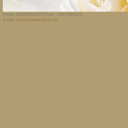
Phone: 0393395290325 Phone: +393319998165
E-mail:
info@theweddingkey.com