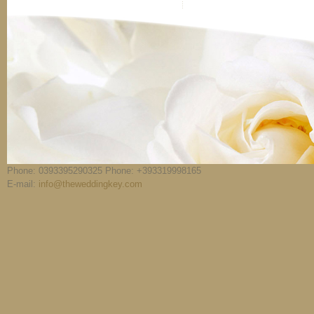
Phone: 0393395290325 Phone: +393319998165
E-mail:
info@theweddingkey.com