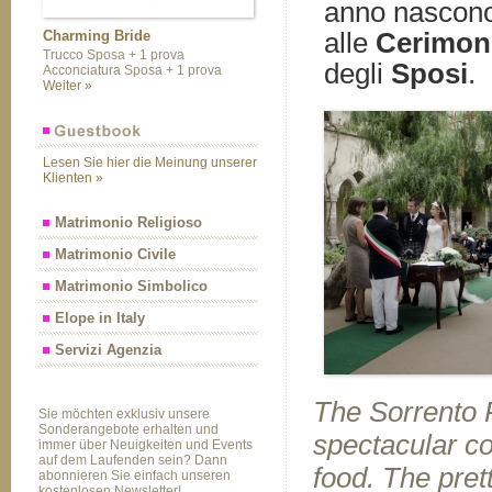
anno nascono
alle
Cerimon
Charming Bride
Trucco Sposa + 1 prova
degli
Sposi
.
Acconciatura Sposa + 1 prova
Weiter »
Lesen Sie hier die Meinung unserer
Klienten »
Matrimonio Religioso
Matrimonio Civile
Matrimonio Simbolico
Elope in Italy
Servizi Agenzia
The Sorrento P
Sie möchten exklusiv unsere
Sonderangebote erhalten und
spectacular co
immer über Neuigkeiten und Events
auf dem Laufenden sein? Dann
food. The prett
abonnieren Sie einfach unseren
kostenlosen Newsletter!