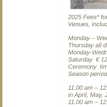
2025 Fees* for
Venues, includ
Monday – Wed
Thursday all 
Monday-Wedne
Saturday € 1
Ceremony time 
Season period
11.00 am – 1
in April, May,
11.00 am – 12