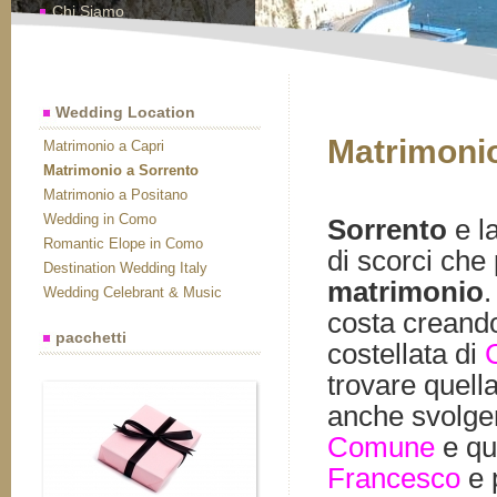
Chi Siamo
Contatti
Wedding Location
Matrimonio
Matrimonio a Capri
Matrimonio a Sorrento
Matrimonio a Positano
Wedding in Como
Sorrento
e l
Romantic Elope in Como
di scorci che
Destination Wedding Italy
matrimonio
.
Wedding Celebrant & Music
costa creando
pacchetti
costellata di
trovare quella
anche svolger
Comune
e qu
Francesco
e 