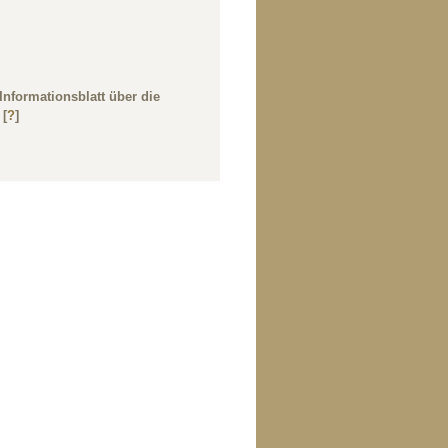
nformationsblatt über die
 [
?
]