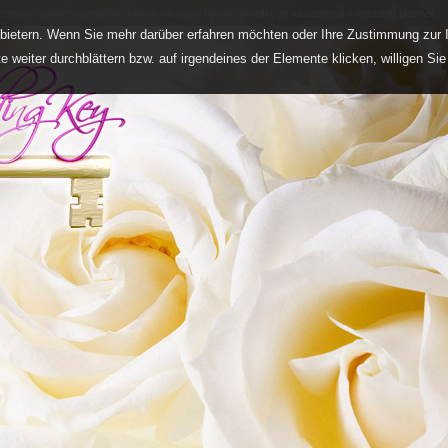
entina e costiera amalfitana positano capri ravello amalfi con assistenza e wedding planner
nbietern. Wenn Sie mehr darüber erfahren möchten oder Ihre Zustimmung zur I
 weiter durchblättern bzw. auf irgendeines der Elemente klicken, willigen Si