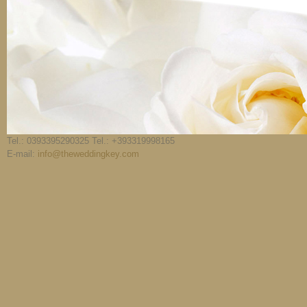
Tel.: 0393395290325 Tel.: +393319998165
E-mail:
info@theweddingkey.com