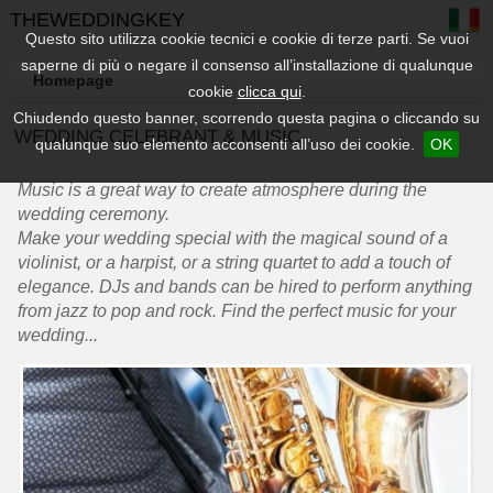
THEWEDDINGKEY
Questo sito utilizza cookie tecnici e cookie di terze parti. Se vuoi
saperne di più o negare il consenso all’installazione di qualunque
Homepage
cookie
clicca qui
.
Chiudendo questo banner, scorrendo questa pagina o cliccando su
WEDDING CELEBRANT & MUSIC
qualunque suo elemento acconsenti all’uso dei cookie.
OK
Music is a great way to create atmosphere during the
wedding ceremony.
Make your wedding special with the magical sound of a
violinist, or a harpist, or a string quartet to add a touch of
elegance. DJs and bands can be hired to perform anything
from jazz to pop and rock. Find the perfect music for your
wedding...