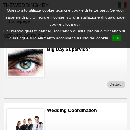
THEWEDDINGKEY
Questo sito utilizza cookie tecnici e cookie di terze parti. Se vuoi
saperne di più o negare il consenso all’installazione di qualunque
Homepage
cookie
clicca qui
.
Chiudendo questo banner, scorrendo questa pagina o cliccando su
SERVIZI AGENZIA
qualunque suo elemento acconsenti all’uso dei cookie.
OK
Big Day Supervisor
Dettagli
Wedding Coordination