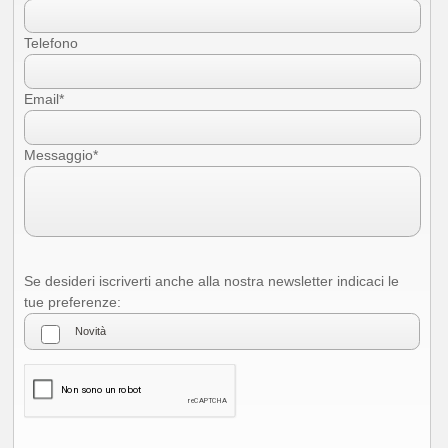
Accetto le condizioni per il trattamento dei dati, specificate nell'informativa
sulla privacy [
?
]
Telefono
Email*
Messaggio*
Se desideri iscriverti anche alla nostra newsletter indicaci le
tue preferenze: