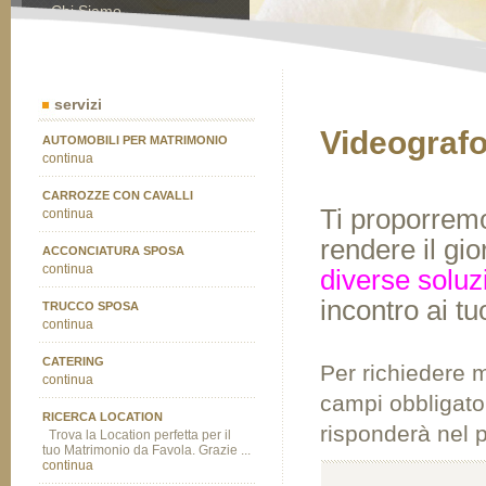
Chi Siamo
Contatti
servizi
Videograf
AUTOMOBILI PER MATRIMONIO
continua
CARROZZE CON CAVALLI
Ti proporremo
continua
rendere il gi
ACCONCIATURA SPOSA
continua
diverse soluzi
incontro ai tu
TRUCCO SPOSA
continua
CATERING
Per richiedere m
continua
campi obbligator
RICERCA LOCATION
risponderà nel 
Trova la Location perfetta per il
tuo Matrimonio da Favola. Grazie ...
continua