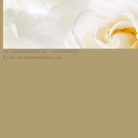
Tel.: 0393395290325 Tel.: +393319998165
E-mail:
info@theweddingkey.com